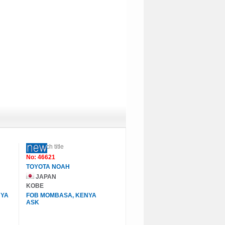
No: 46621
TOYOTA NOAH
JAPAN
KOBE
NYA
FOB MOMBASA, KENYA
ASK