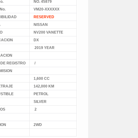
o.
NO. 45879
No.
VM20-XXXXXX
IBILIDAD
RESERVED
A
NISSAN
O
NV200 VANETTE
CACION
DX
2019 YEAR
CACION
 DE REGISTRO
/
MISION
1,600 CC
ETRAJE
142,000 KM
STIBLE
PETROL
SILVER
TOS
2
ION
2WD