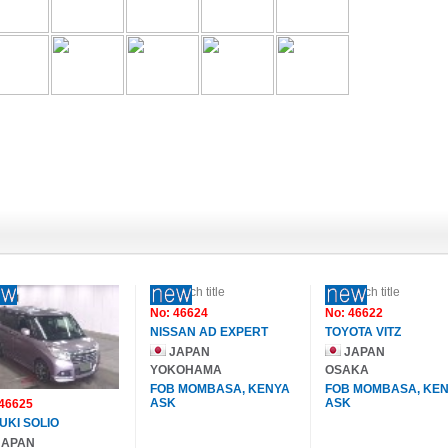
No: 46624
No: 46622
NISSAN AD EXPERT
TOYOTA VITZ
JAPAN
JAPAN
YOKOHAMA
OSAKA
FOB MOMBASA, KENYA
FOB MOMBASA, KE
ASK
ASK
 46625
UKI SOLIO
APAN