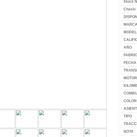
Stock N
Chasis 
DISPON
MARC
MODEL
CALIFI
AÑO
FABRI
FECHA
TRANS
MOTOR
KILOM
COMBU
COLOR
ASIEN
TIPO
TRACC
NOTA